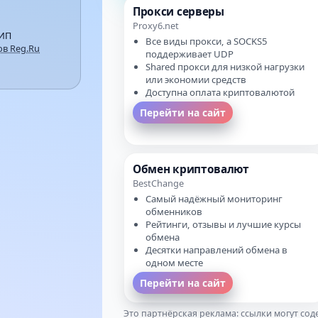
Прокси серверы
Proxy6.net
 ИП
Все виды прокси, а SOCKS5
в Reg.Ru
поддерживает UDP
Shared прокси для низкой нагрузки
или экономии средств
Доступна оплата криптовалютой
Перейти на сайт
Обмен криптовалют
BestChange
Самый надёжный мониторинг
обменников
Рейтинги, отзывы и лучшие курсы
обмена
Десятки направлений обмена в
одном месте
Перейти на сайт
Это партнёрская реклама: ссылки могут со